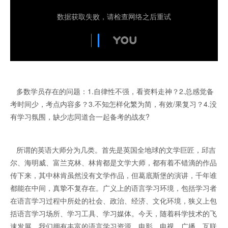
多数学员存在的问题：1.自律性不强，看资料走神？2.总感觉备
考时间少，考点内容多？3.不知怎样化繁为简，有效/果复习？4.没
有学习氛围，缺少志同道合一起备考的战友?
所谓的英语大师分为几类。首先是英国全地球的文学巨匠，邱吉
尔、海明威、富兰克林、林肯都是文学大师，都有着不错滴的作品
传下来，其中林肯虽然没有文学作品，但葛底斯堡的演讲，千年谁
都能在中间，真挚不复存在。广义上的语言学习环境，包括学习者
在语言学习过程中所处的社会、政治、经济、文化环境，狭义上包
括语言学习场所、学习工具、学习媒体。今天，随着科学技术的飞
速发展，我们拥有丰富的语言学习资源。电影、电视、广播、互联