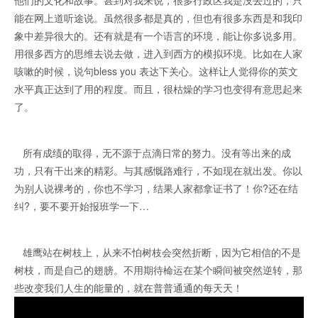
他们的文化和故事。甚到对我来说，很多行政区我是没去过的，只
能在网上道听途说。虽然很多都是真的，但也有很多东西是和我印
象中差异很大的。还有就是有一个语言的环境，能让你多说多用。
用很多西方的思维去说去做，进入到西方的模拟环境。比如在人家
咳嗽的时候，说句bless you 表达下关心。这样让人觉得你的英文
水平真正达到了用的程度。而且，很枯燥的学习也变得有意思起来
了。
所有成绩的取得，无不源于点滴日常的努力。没有等出来的成
功，只有干出来的精彩。与其感慨路难行，不如现在就出发。你以
为别人说裸考的，你也不学习，结果人家都拿证书了！你?还在结
纠?，要不要开始报班学一下…
雄鹰站在树枝上，从来不怕树枝会突然折断，因为它相信的不是
树枝，而是自己的翅膀。不用期待椧运在某个瞬间被突然逆转，那
些改变我们人生的能量的，就在普普通通的每天天！