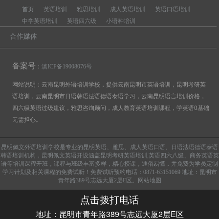
首页
英语培训
雅思培训
成人英语培训
英语口语培训
中学英语培训
英语四六级
小语种培训
合作媒体
备案号
：
滇ICP备19008076号
网站说明：云南昆明外语培训学校，提供云南昆明市英语培训，昆明考研英
语培训，云南昆明市日语韩语法语德语泰语学习，云南昆明语言培训价格，
四六级英语过级建议，雅思咨询顾问，成人教育英语培训课程，学英语0基础
无需担心。
昆明佩文外语培训学校是专业的昆明英语、雅思、成人英语口语、日语法语德语泰语
韩语培训机构，昆明佩文英语开设涵盖昆明考研英语培训,英语四六八级、商务英语英
语等培训课程开班，课程与班级丰富多样，精心授课，通俗易懂，并免费为学员定制
学习计划及相关课程的免费试听！免费试听预约电话：0871-63151069 地址：昆明市
青年路389号志远大厦2层E区。
网站地图
点击拨打电话
地址：昆明市青年路389号志远大厦2层E区