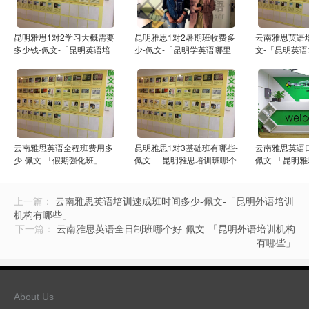
昆明雅思1对2学习大概需要
昆明雅思1对2暑期班收费多
云南雅思英语
多少钱-佩文-「昆明英语培
少-佩文-「昆明学英语哪里
文-「昆明英
训价格」
好」
些」
云南雅思英语全程班费用多
昆明雅思1对3基础班有哪些-
云南雅思英语
少-佩文-「假期强化班」
佩文-「昆明雅思培训班哪个
佩文-「昆明
好」
家好
上一篇：
云南雅思英语培训速成班时间多少-佩文-「昆明外语培训
机构有哪些」
下一篇：
云南雅思英语全日制班哪个好-佩文-「昆明外语培训机构
有哪些」
About Us