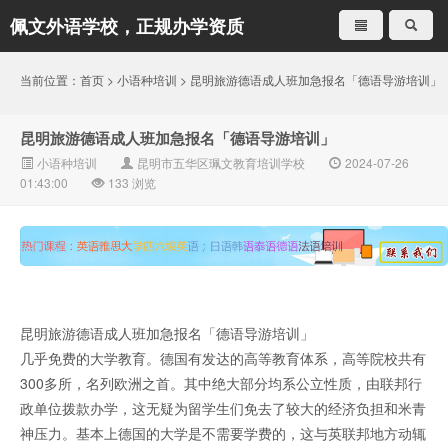
佩文外语学校，正规办学资质
就是不一样
当前位置：
首页
>
小语种培训
> 昆明旅游德语成人班加急报名「德语导游培训」
昆明旅游德语成人班加急报名「德语导游培训」
小语种培训
昆明市五华区珮文教育培训学校
2024-07-26
01:43:00
133
浏览
昆明旅游德语成人班加急报名「德语导游培训」
几乎免费的大学教育。德国有发达的高等教育体系，高等院校共有
300多所，名列欧洲之首。其中绝大部分均系公立性质，由联邦行
政单位拨款办学，这无疑为留学生们免去了较大的经济负担和米青
神压力。基本上德国的大学是不需要学费的，这与英联邦地方动辄