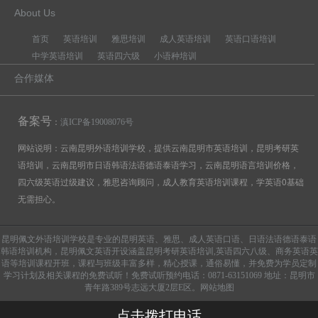
About Us
首页
英语培训
雅思培训
成人英语培训
英语口语培训
中学英语培训
英语四六级
小语种培训
合作媒体
备案号
：
滇ICP备19008076号
网站说明：云南昆明外语培训学校，提供云南昆明市英语培训，昆明考研英
语培训，云南昆明市日语韩语法语德语泰语学习，云南昆明语言培训价格，
四六级英语过级建议，雅思咨询顾问，成人教育英语培训课程，学英语0基础
无需担心。
昆明佩文外语培训学校是专业的昆明英语、雅思、成人英语口语、日语法语德语泰语
韩语培训机构，昆明佩文英语开设涵盖昆明考研英语培训,英语四六八级、商务英语英
语等培训课程开班，课程与班级丰富多样，精心授课，通俗易懂，并免费为学员定制
学习计划及相关课程的免费试听！免费试听预约电话：0871-63151069 地址：昆明市
青年路389号志远大厦2层E区。
网站地图
点击拨打电话