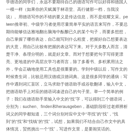
学德语的同学们，永远不要期待自己的德语写作可以好得和德国人
一模一样（如果你的天赋属于林语堂、高行健那一档，当我没
说）。用德语写作的不错的要义是传达信息，而不是炫耀文采。pe
iwen推举初、中级学习者使用尽量简单平实的语言来写作，不要总
期待能够信达雅地翻出脑海中酝酿已久的某个句子，而要多想想，
自己掌握了哪些表达，自己能写到什么程度，把握好自己想要表达
的大意，用自己比较有把握的表达写下来。对于大多数人而言，清
楚干净、条理分明的，就是好文章。而对于想要把句子写得更漂
亮、更地道的中高层次学习者而言，除了多看书、多积累用法之
外，学会正确地使用工具也是很重要的。学到中级以后，写作文的
时候查生词，比较忌用汉德或汉德词典。这是很多同学的通病：写
作中遇到词汇盲区，立马求助于德语助手或谷歌翻译，输入中文，
把德语助手上对应的德语词凑进自己的句子里。举一个简单的例
子：我们在德语助手里输入中文的“找”字，可以得到三个德语词，
分别为：suchen、finden和herausgeben，基础阶段听过老师辨析
词义的同学都知道，三个词分别对应中文中“寻找”的“找”，“找
到”的“找”和“找钱”的“找”，试想，如果我们不结合自己作文中的具
体情况，贸然挑出一个“找”，写进作文里，是要闹笑话的。