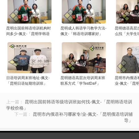
昆明出国前韩语培训机构时
昆明成人韩语学习教学方法-
昆明德语高层
间多少-佩文-「昆明学韩语
佩文-「韩语培训哪家好」
么找「大学生
的学校」
日语培训周末班地址-佩文-
昆明德语高层次培训周末班
昆明市内俄语
「昆明日语短期培训班」
联系方式「学TestDaF」
业-佩文-「昆
导」
上一篇：
昆明出国前韩语等级培训班如何找-佩文-「昆明韩语培训
学校价格」
下一篇：
昆明市内俄语补习哪家专/业-佩文-「昆明俄语培训辅
导」