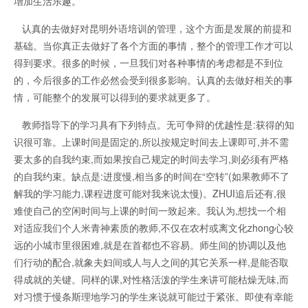
增加生活乐趣。
认真的去做好对昆明外语培训的管理，这个方面是发展的前提和
基础。当你真正去做好了各个方面的事情，整个的管理工作才可以
得到要求。很多的时候，一旦我们对各种事情的考虑都是不到位
的，今后很多的工作必然会受到很多影响。认真的去做好相关的事
情，可能整个的发展可以得到的要求就更多了。
教师指导下的学习具有下列特点。无可争辩的优越性是:获得的知
识很可靠。上课时间是固定的,所以按规定时间去上课即可,并不需
要太多的自我约束,而如果按自己规定的时间去学习,则必须有严格
的自我约束。缺点是:进度慢,相当多的时间在“空转”(如果教师不了
解我的学习能力,课程进度可能对我来说太慢)。ZHUI追后还有,很
难使自己的空闲时间与上课的时间一致起来。我认为,想找一个相
对适应我们个人米青神素质的教师,不仅在农村或离文化zhong心较
远的小城市里很困难,就是在首都也不容易。师生间的协调以及他
们行动的配合,就象夫妇间或人与人之间的其它关系一样,是能否取
得成就的关键。同样的课,对性格活泼的学生来讲可能枯燥无味,而
对习惯于慢条斯理地学习的学生来说就可能过于紧张。即使有幸能