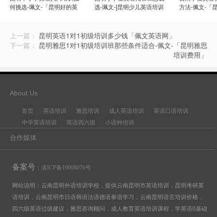
何挑选-珮文-「昆明好的英
选-珮文-[昆明少儿英语培训
方法-佩文-「
语口语培训」
机构排名]
培训
上一篇：
昆明英语1对1初级培训多少钱「佩文英语网」
下一篇：
昆明雅思1对1初级培训班那些条件适合-佩文-「昆明雅思
培训费用」
About Us
首页
英语培训
雅思培训
成人英语培训
英语口语培训
中学英语培训
英语四六级
小语种培训
合作媒体
备案号
：
滇ICP备19008076号
网站说明：云南昆明外语培训学校，提供云南昆明市英语培训，昆明考研英
语培训，云南昆明市日语韩语法语德语泰语学习，云南昆明语言培训价格，
四六级英语过级建议，雅思咨询顾问，成人教育英语培训课程，学英语0基础