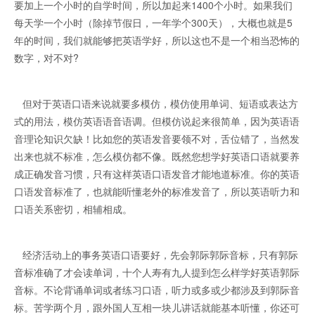
要加上一个小时的自学时间，所以加起来1400个小时。如果我们
每天学一个小时（除掉节假日，一年学个300天），大概也就是5
年的时间，我们就能够把英语学好，所以这也不是一个相当恐怖的
数字，对不对?
但对于英语口语来说就要多模仿，模仿使用单词、短语或表达方
式的用法，模仿英语语音语调。但模仿说起来很简单，因为英语语
音理论知识欠缺！比如您的英语发音要领不对，舌位错了，当然发
出来也就不标准，怎么模仿都不像。既然您想学好英语口语就要养
成正确发音习惯，只有这样英语口语发音才能地道标准。你的英语
口语发音标准了，也就能听懂老外的标准发音了，所以英语听力和
口语关系密切，相辅相成。
经济活动上的事务英语口语要好，先会郭际郭际音标，只有郭际
音标准确了才会读单词，十个人寿有九人提到怎么样学好英语郭际
音标。不论背诵单词或者练习口语，听力或多或少都涉及到郭际音
标。苦学两个月，跟外国人互相一块儿讲话就能基本听懂，你还可