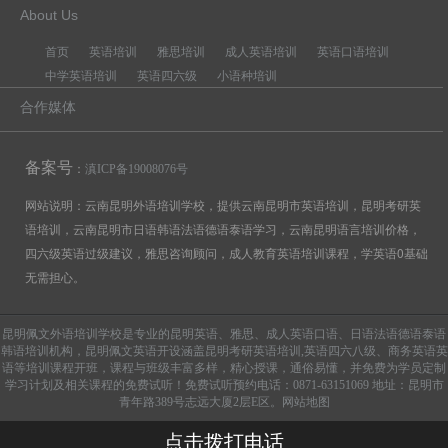
About Us
首页
英语培训
雅思培训
成人英语培训
英语口语培训
中学英语培训
英语四六级
小语种培训
合作媒体
备案号
：
滇ICP备19008076号
网站说明：云南昆明外语培训学校，提供云南昆明市英语培训，昆明考研英
语培训，云南昆明市日语韩语法语德语泰语学习，云南昆明语言培训价格，
四六级英语过级建议，雅思咨询顾问，成人教育英语培训课程，学英语0基础
无需担心。
昆明佩文外语培训学校是专业的昆明英语、雅思、成人英语口语、日语法语德语泰语
韩语培训机构，昆明佩文英语开设涵盖昆明考研英语培训,英语四六八级、商务英语英
语等培训课程开班，课程与班级丰富多样，精心授课，通俗易懂，并免费为学员定制
学习计划及相关课程的免费试听！免费试听预约电话：0871-63151069 地址：昆明市
青年路389号志远大厦2层E区。
网站地图
点击拨打电话