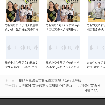
昆明英语口语学习大概需要
昆明英语1对1学习价格多少
昆明市英语雅
多少钱「昆明好的英语口语
「昆明英语六级培训排名」
概需要多少钱
培训」
训zhong心」
昆明中小学英语入门培训如
昆明小学生英语托管班怎么
云南学位英语
何挑选-珮文-「昆明好的英
选-珮文-[昆明少儿英语培训
方法-佩文-「
语口语培训」
机构排名]
培训
上一篇：
昆明市英语教育机构哪家靠谱「学校排行榜」
下一篇：
昆明初中英语假期提高班哪个好-珮文-「昆明初中英语补
习哪个好」