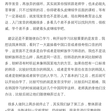
再学发音，再放弃的循环。其实就算你报班跟老师学，也未必能丸
荃掌握，只不过报班的话，你得硬着头皮继续学后面的课程，等有
了一定基础后，就发现发音也不是那么难。现在网络教育这么发
达，入门发音的视频很多，多看几个差不多就可以找到共性，很权
威。学个差不多，就硬着头皮继续学吧。
建议还是不要随便自己学习，刚开始学习比较重要的是发音，我
想说我来韩国，看到了一大篇操着中国口音或者很奇怪口音的同
学，这里面不乏很多是自学或者是朝鲜族学习韩语的。我也不是说
朝鲜族韩语怎么样，虽然是同一语言。但韩语的外来词比朝鲜语
多，朝鲜语有时听起来像韩国某地方的方言。如果你想有一口标准
的韩语，比较好找首尔的韩国人，或者是常年居住在首尔的韩国人
或者是朝鲜族或者留学过的人学习。入了基本的门之后，然后就可
以开始自学了。比较可怕的就是发音没学好，比较后纠正都难。我
在韩国学习的时候就碰见好几个中国同学这样。老师真的拿他们没
办法，比较后就让他们随便糊弄过去了。
很多人做到上两步就停止了，其实我们缺了第三步，整体跟读
+背诵。当熟读到一定程度时，扔掉材料，跟录音进行完整的朗