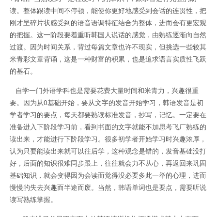
读。整体跟读中间不停顿，能使你更好地感受到会话的连贯性，把
刚才呈碎片状感受到的语音语调特征结合为整体，进而会有更宏观
的把握。这一阶段要着重听韩国人说话的感觉，由熟练逐渐向自然
过渡。因为时间关系，背过每篇文章也许不现实，但挑选一些较其
米青彩文章背诵，这是一种财富的积累，也是追求语言实质性飞跃
的基石。
自学一门外语学科也是需要花费大量时间和米青力，兴趣很重
要。因为从0基础开始，要从文字的发音开始学习，韩语发音是初
学者学习的要点，每天都要熟读标准发音，抄写，记忆。一定要在
准备进入下阶段学习前，看到书面的文字就能不加思考飞厂熟练的
读出来，才能进行下阶段学习。很多初学者开始学习时兴趣浓厚，
认为只要能读出来就可以往后学，这种观念是错的，发音基础没打
好，后面的知识很难同步跟上，往往就会力不从心，再返回来巩固
基础知识，就会变得因为会读而觉得没必要多此一举的心理，进而
慢慢的失去兴趣而半途而废。当然，韩语单词也是要点，需要听说
读写熟练掌握。