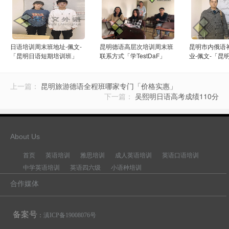
日语培训周末班地址-佩文-
昆明德语高层次培训周末班
昆明市内俄语
「昆明日语短期培训班」
联系方式「学TestDaF」
业-佩文-「昆
导」
上一篇：
昆明旅游德语全程班哪家专门「价格实惠」
下一篇：
吴熙明日语高考成绩110分
About Us
首页
英语培训
雅思培训
成人英语培训
英语口语培训
中学英语培训
英语四六级
小语种培训
合作媒体
备案号
：
滇ICP备19008076号