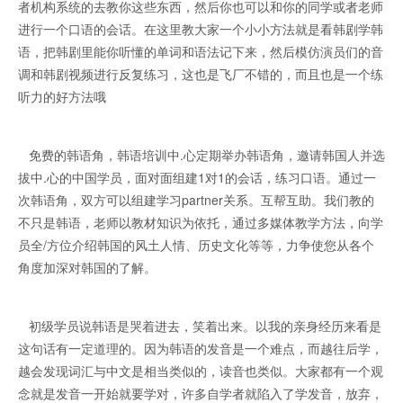
者机构系统的去教你这些东西，然后你也可以和你的同学或者老师
进行一个口语的会话。在这里教大家一个小小方法就是看韩剧学韩
语，把韩剧里能你听懂的单词和语法记下来，然后模仿演员们的音
调和韩剧视频进行反复练习，这也是飞厂不错的，而且也是一个练
听力的好方法哦
免费的韩语角，韩语培训中.心定期举办韩语角，邀请韩国人并选
拔中.心的中国学员，面对面组建1对1的会话，练习口语。通过一
次韩语角，双方可以组建学习partner关系。互帮互助。我们教的
不只是韩语，老师以教材知识为依托，通过多媒体教学方法，向学
员全/方位介绍韩国的风土人情、历史文化等等，力争使您从各个
角度加深对韩国的了解。
初级学员说韩语是哭着进去，笑着出来。以我的亲身经历来看是
这句话有一定道理的。因为韩语的发音是一个难点，而越往后学，
越会发现词汇与中文是相当类似的，读音也类似。大家都有一个观
念就是发音一开始就要学对，许多自学者就陷入了学发音，放弃，