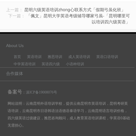
上一篇：
昆明六级英语培训zhong心联系方式「假期弓虽化班」
下一篇：
「佩文」昆明大学英语考级辅导哪家弓虽-「昆明哪里可
以培训四六级英语」
About Us
首页
英语培训
雅思培训
成人英语培训
英语口语培训
中学英语培训
英语四六级
小语种培训
合作媒体
备案号
：
滇ICP备19008076号
网站说明：云南昆明外语培训学校，提供云南昆明市英语培训，昆明考研英
语培训，云南昆明市日语韩语法语德语泰语学习，云南昆明语言培训价格，
四六级英语过级建议，雅思咨询顾问，成人教育英语培训课程，学英语0基础
无需担心。