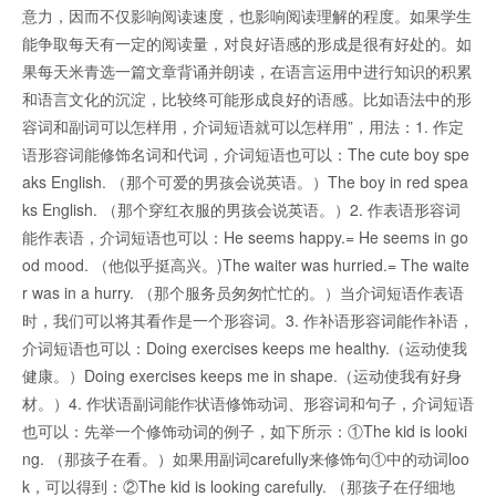
意力，因而不仅影响阅读速度，也影响阅读理解的程度。如果学生
能争取每天有一定的阅读量，对良好语感的形成是很有好处的。如
果每天米青选一篇文章背诵并朗读，在语言运用中进行知识的积累
和语言文化的沉淀，比较终可能形成良好的语感。比如语法中的形
容词和副词可以怎样用，介词短语就可以怎样用”，用法：1. 作定
语形容词能修饰名词和代词，介词短语也可以：The cute boy spe
aks English. （那个可爱的男孩会说英语。）The boy in red spea
ks English. （那个穿红衣服的男孩会说英语。）2. 作表语形容词
能作表语，介词短语也可以：He seems happy.= He seems in go
od mood. （他似乎挺高兴。)The waiter was hurried.= The waite
r was in a hurry. （那个服务员匆匆忙忙的。）当介词短语作表语
时，我们可以将其看作是一个形容词。3. 作补语形容词能作补语，
介词短语也可以：Doing exercises keeps me healthy.（运动使我
健康。）Doing exercises keeps me in shape.（运动使我有好身
材。）4. 作状语副词能作状语修饰动词、形容词和句子，介词短语
也可以：先举一个修饰动词的例子，如下所示：①The kid is looki
ng. （那孩子在看。）如果用副词carefully来修饰句①中的动词loo
k，可以得到：②The kid is looking carefully. （那孩子在仔细地