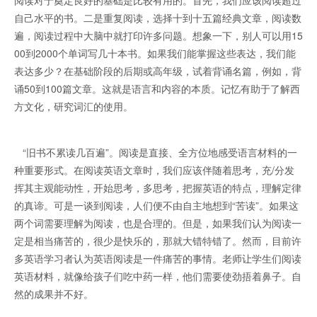
阅读对于奠定良好的基础是比较有用的。首先，我们应该阅读超过
自己水平的书。二是重复阅读，选择十到十五篇经典文章，阅读数
遍，阅读过程中大脑中就打印许多问题。想象一下，别人可以用15
00到2000个单词写几十本书。如果我们能掌握这些表达，我们能
表达多少？在基础阶段的后期或高年级，试着背诵名篇，例如，背
诵50到100篇文章。这就是语言和内容的本质。记忆有助于了解西
方文化，研究词汇的使用。
“旧书不累读几百遍”。阅读是直接、全方位地感受语言材料的一
种重要形式。在阅读英语文章时，我们应该伴随着思考，充/分发
挥其主观能动性，开始思考，多思考，把握英语的特点，理解定律
的真谛。可是一谈到阅读，人们便不由自主地想到“苦读”。如果这
两个词需要理解为阅读，也是合理的。但是，如果我们认为阅读一
定是相当痛苦的，很少是快乐的，那就大错特错了。然而，目前许
多英语学习者认为英语阅读是一件痛苦的事情。老师让学生们阅读
英语材料，就像给孩子们吃中药一样，他们需要使劲捂着鼻子。自
然的成果并不好。