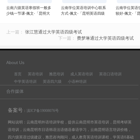
云南六级英语寒假班一般多
云南学位英语培训中心联系
云南学位英语
少钱一节课-佩文-「昆明大
方式-佩文-「昆明英语四级
较好-佩文-「
学英语过四级培训班」
口语培训」
培训哪里好」
上一篇：
张江慧通过大学英语四级考试
下一篇：
费梦琳通过大学英语四级考试
About Us
首页
英语培训
雅思培训
成人英语培训
英语口语培训
中学英语培训
英语四六级
小语种培训
合作媒体
备案号
：
滇ICP备19008076号
网站说明：云南昆明外语培训学校，提供云南昆明市英语培训，昆明考研英
语培训，云南昆明市日语韩语法语德语泰语学习，云南昆明语言培训价格，
四六级英语过级建议，雅思咨询顾问，成人教育英语培训课程，学英语0基础