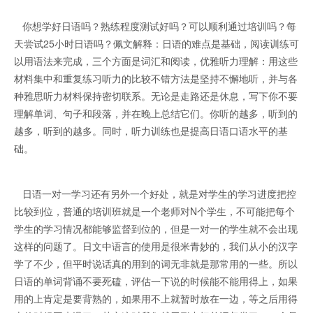
你想学好日语吗？熟练程度测试好吗？可以顺利通过培训吗？每
天尝试25小时日语吗？佩文解释：日语的难点是基础，阅读训练可
以用语法来完成，三个方面是词汇和阅读，优雅听力理解：用这些
材料集中和重复练习听力的比较不错方法是坚持不懈地听，并与各
种雅思听力材料保持密切联系。无论是走路还是休息，写下你不要
理解单词、句子和段落，并在晚上总结它们。你听的越多，听到的
越多，听到的越多。同时，听力训练也是提高日语口语水平的基
础。
日语一对一学习还有另外一个好处，就是对学生的学习进度把控
比较到位，普通的培训班就是一个老师对N个学生，不可能把每个
学生的学习情况都能够监督到位的，但是一对一的学生就不会出现
这样的问题了。日文中语言的使用是很米青妙的，我们从小的汉字
学了不少，但平时说话真的用到的词无非就是那常用的一些。所以
日语的单词背诵不要死磕，评估一下说的时候能不能用得上，如果
用的上肯定是要背熟的，如果用不上就暂时放在一边，等之后用得