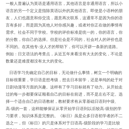
一般人普遍认为英语是通用语言，其他语言是非通用语言，所以小
语言的另一个定义是指除英语以外的其他语言。即使是小语种的朋
友，人们也愿意和你交流，愿意再次联系，这通常不是因为你的语
言有多好，而是因为其他人对你感兴趣，或者对你正在做的事情有
需求。社会不同于学校。学校的评价标准是统一的，你的语言，你
的分数，你自己的选择。但是社会是不同的，社会对人的评价也是
不同的。在其他专-业人才的帮助下，你可以开辟一条新的道路。
例如：日文语法的考查点，从近五年来看没有大太的变化，不论是
数量还是难度都没有太大的变化。
日语学习先确定自己的目标，无论做什么事情，树立一个明确的
目标很重要，学日语是想考级，想去日本留学，还是单纯的处于对
日剧动漫等方面的兴趣。这样有了学习目标就有了动力。从开始走
过的每一步都要保证顺着自己的目标在前进，而不是左右不定。选
择一个适合自己的日语教材，教材要求有从零基础日语到中级、
高-级的一套，这样能够保证从零开始学日语到以后较高-级别的学
习要求，知识体系是完整的。《标日》虽是众多日语初学者的不二
选之一，但《标日》的只是体系对于日语高-级阶段的学习是比较