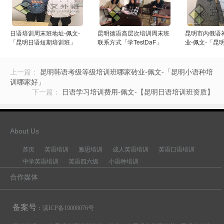
日语培训周末班地址-佩文-
昆明德语高层次培训周末班
昆明市内俄语
「昆明日语短期培训班」
联系方式「学TestDaF」
业-佩文-「昆
导」
上一篇：
昆明韩语考级等级培训班哪家砖业-佩文-「昆明小语种培
训哪家好」
下一篇：
日语学习培训费用-佩文-【昆明日语培训班资质】
About Us
首页
英语培训
雅思培训
成人英语培训
英语口语培训
中学英语培训
英语四六级
小语种培训
合作媒体
备案号
：
滇ICP备19008076号