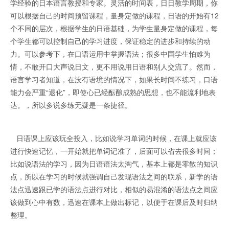
学经验的日本语言教授和专家。灵活的时间表，日日教学周期，你
可以根据自己的时间预留课程，量身定做的课程，日语的开始有12
个不同的层次，根据学生的日语基础，为学生量身定做的课程，每
个学生都可以控制自己的学习进度，保证稳定的进步和持续的动
力。可以参考下，在口语运用中掌握语法；很多中国学生怕难为
情，不敢开口大声说日文，更不用说用日语和别人交流了。然而，
语言学习者知道，在没有语境的情况下，如果长时间不练习，口语
能力会严重“退化”，即使心已经酝酿成熟的思想，也不能流利地表
达。，所以多说多练无疑是一条捷径。
日语课上应该玩全投入，比如说学习单词的时候，在课上就应该
进行快速记忆，一开始就把单词记准了，后面可以省去很多时间；
比如说语法的学习，因为日语语法太淘气，基本上都是零散的知识
点，所以在学习的时候就强调自己发现语法之间的联系，新学的语
法点迅速跟已学的语法点进行对比，相似的易混淆的语法点之间应
该做到心中有数，迅速在课本上做出标记，以便于在课后及时归纳
整理。