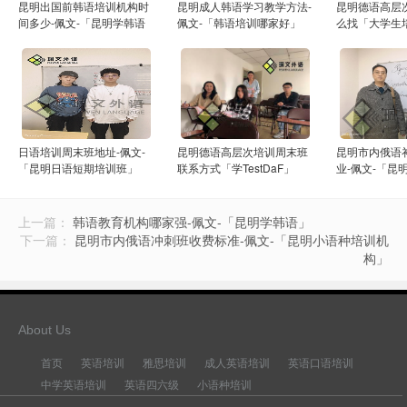
昆明出国前韩语培训机构时
昆明成人韩语学习教学方法-
昆明德语高层
间多少-佩文-「昆明学韩语
佩文-「韩语培训哪家好」
么找「大学生
的学校」
日语培训周末班地址-佩文-
昆明德语高层次培训周末班
昆明市内俄语
「昆明日语短期培训班」
联系方式「学TestDaF」
业-佩文-「昆
导」
上一篇：
韩语教育机构哪家强-佩文-「昆明学韩语」
下一篇：
昆明市内俄语冲刺班收费标准-佩文-「昆明小语种培训机
构」
About Us
首页
英语培训
雅思培训
成人英语培训
英语口语培训
中学英语培训
英语四六级
小语种培训