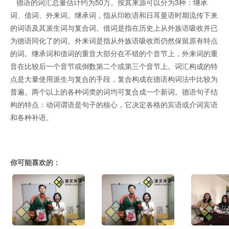
德语的词汇总量估计约为50万。按其来源可以分为3种：继承
词、借词、外来词。继承词，指从印欧语和日耳曼语时期流传下来
的词语及其派生词与复合词。借词是指在历史上从外族语吸收并已
为德语同化了的词。外来词是指从外族语吸收而仍然保留原有特点
的词。继承词和借词的重音大部分在不错的个音节上，外来词的重
音在比较后一个音节或倒数第二个或第三个音节上。词汇构成的特
点是大量使用派生与复合的手段，复合构成在德语构词法中比较为
普遍。两个以上的各种词类的词均可复合成一个新词。德语句子结
构的特点：动词谓语是句子的核心，它决定各格的宾语或介词宾语
和各种补语。
你可能喜欢的：