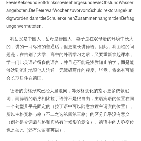
kewieKekseundSoftdrinkssowieehergesundewieObstundWasser
angeboten.DieFeierwarWochenzuvorvomSchuldirektorangekün
digtworden,damitdieSchülerkeinenZusammenhangmitdenBefrag
ungenvermuteten.
我岳父是中国人，岳母是德国人，妻子是在双母语的环境中长大
的，讲的一口标准的普通话，但更擅长讲德语。因此，我面临的问
题是，在告别了大学、高中的外语学习之后，又要重新拿起课本，
学一门比英语难得多的语言，并且还不能是浅尝辄止的学，而是能
够达到流利地跟他人沟通，无障碍写作的程度。毕竟，将来有可能
会长期居住在德国。
德语的变格形式已经大量混同，导致格变化的指示更多依赖冠
词，而德语的语序相比拉丁语并不是很自由，主语宾语的位置在同
一个句型几乎是固定的（拉丁语中可以随意放置主谓宾的位置），
所以主格宾格与格（不二之选第四第三格）的区分几乎没有意义
（例外是介词后与格和宾格有时候影响意义）。德语中的人称变位
也是如此（还有法语和英语）。