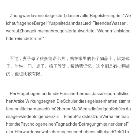
Zhongwardavonsobegeistert,dasservollerBegeisterungrief:"We
lchaufragendeBerge!"YuspieltedanndasLied"FlieendesWasser",
woraufZhongeinmalmehrbegeistertantwortete:"Wieherrlichistdoc
hderreiendeStrom!"
不过，妻子做了很多德语卡片，贴在家里的各个物品上，比如镜
子、时钟、门、桌子、椅子等等，帮助我记忆，这个倒是有些用处
的，但也比较有限。
PerFragebogenfandendieForscherheraus,dassdiejournalistisc
henArtikelWirkungzeigten:DieSchüler,diesiegelesenhatten,stimm
tenunmittelbardanachinh02heremMa08ealsdieübrigenSchülerAu
ssagenwiedenfolgendenzu: EinenPraxistestzumVerhaltenmac
htendiePsychologeneinenTagnachderBefragungmiteinerkleineF
eier:HierwurdensowohleherungesundeLebensmittelundGetr01n