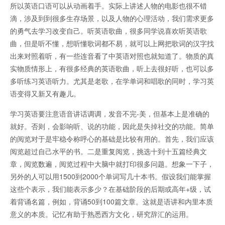
所以英语口语可以从动画着手。实际上讲述人物的电影也很不错
滴，涉及到到很多生存场景，以及人物的心理活动，我们需求更多
的勇气去学习改变自己。听英语歌曲，很多同学说喜欢听英语歌
曲，但是听不懂，想听懂歌词都不易，就可以上网把歌词的汉字找
出来对照着听，有一些连音看了中英语对照也就知道了。物质的真
实物质情形上，有很多经典的英语歌曲，听上去很好听，也可以多
多听练习英语听力。尤其是老歌，在学单词和唱歌的同时，学习英
语变得又新又有趣儿。
学习英语要注意语音讲话调调，发音不完-美，但基本上是准确的
就好。否则，会影响听、说的功能，因此是失掉社交的功能。简单
的阅览对于是牢稳令称呼心的基础是比较有用的。首先，我们应该
阅览超过自己水平的书。二是重复阅览，挑选十到十五篇经典文
章，阅览数遍，阅览过程中大脑中就打印很多问题。想象一下子，
另外的人可以用1500到2000个单词写几十本书。假设我们能掌握
这些个表示，我们能表示多少？在基础阶段的后期或高年+级，试
着背诵名篇，例如，背诵50到100篇文章。这就是语讲和内里本质
意义的本质。记忆有助于熟悉西方文化，研究辞汇的运用。