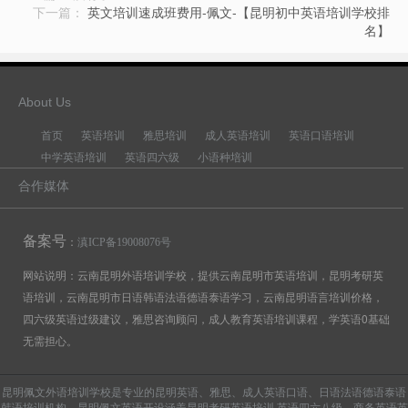
下一篇：
英文培训速成班费用-佩文-【昆明初中英语培训学校排
名】
About Us
首页
英语培训
雅思培训
成人英语培训
英语口语培训
中学英语培训
英语四六级
小语种培训
合作媒体
备案号
：
滇ICP备19008076号
网站说明：云南昆明外语培训学校，提供云南昆明市英语培训，昆明考研英
语培训，云南昆明市日语韩语法语德语泰语学习，云南昆明语言培训价格，
四六级英语过级建议，雅思咨询顾问，成人教育英语培训课程，学英语0基础
无需担心。
昆明佩文外语培训学校是专业的昆明英语、雅思、成人英语口语、日语法语德语泰语