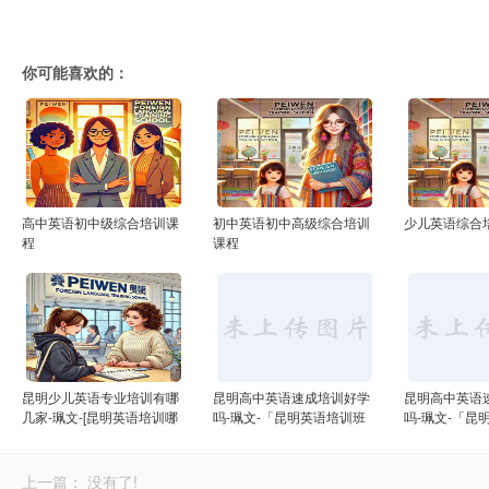
你可能喜欢的：
高中英语初中级综合培训课
初中英语初中高级综合培训
少儿英语综合
程
课程
昆明少儿英语专业培训有哪
昆明高中英语速成培训好学
昆明高中英语
几家-珮文-[昆明英语培训哪
吗-珮文-「昆明英语培训班
吗-珮文-「昆
里好]
价格」
训机构排名」
上一篇： 没有了!