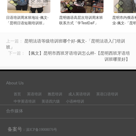
日语培训周末班地址-佩文-
昆明德语高层次培训周末班
昆明市内俄语
「昆明日语短期培训班」
联系方式「学TestDaF」
业-佩文-「昆
导」
上一篇：
昆明法语等级培训班哪个好-佩文-「昆明法语入门培训
班」
下一篇：
【佩文】昆明市西班牙语培训怎么样-【昆明西班牙语培
训班哪里好】
About Us
首页
英语培训
雅思培训
成人英语培训
英语口语培训
中学英语培训
英语四六级
小语种培训
合作媒体
备案号
：
滇ICP备19008076号