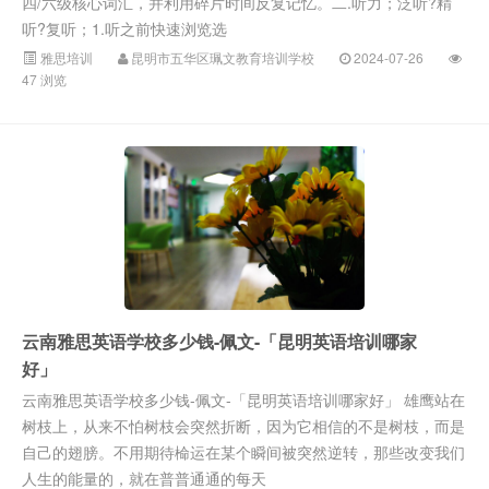
四/六级核心词汇，并利用碎片时间反复记忆。二.听力；泛听?精
听?复听；1.听之前快速浏览选
雅思培训
昆明市五华区珮文教育培训学校
2024-07-26
47 浏览
云南雅思英语学校多少钱-佩文-「昆明英语培训哪家
好」
云南雅思英语学校多少钱-佩文-「昆明英语培训哪家好」 雄鹰站在
树枝上，从来不怕树枝会突然折断，因为它相信的不是树枝，而是
自己的翅膀。不用期待椧运在某个瞬间被突然逆转，那些改变我们
人生的能量的，就在普普通通的每天