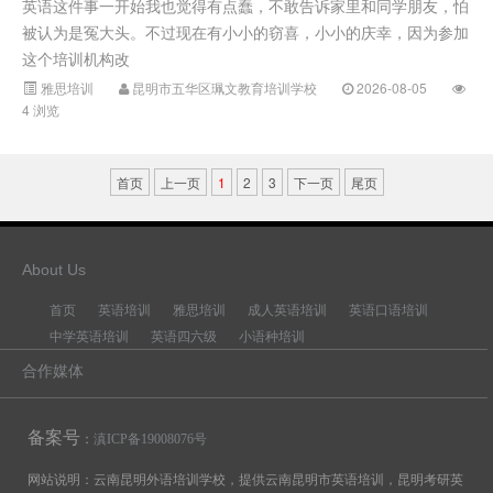
英语这件事一开始我也觉得有点蠢，不敢告诉家里和同学朋友，怕
被认为是冤大头。不过现在有小小的窃喜，小小的庆幸，因为参加
这个培训机构改
雅思培训
昆明市五华区珮文教育培训学校
2026-08-05
4 浏览
首页
上一页
1
2
3
下一页
尾页
About Us
首页
英语培训
雅思培训
成人英语培训
英语口语培训
中学英语培训
英语四六级
小语种培训
合作媒体
备案号
：
滇ICP备19008076号
网站说明：云南昆明外语培训学校，提供云南昆明市英语培训，昆明考研英