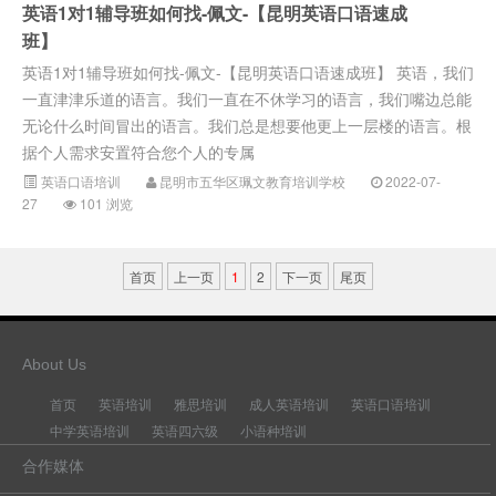
英语1对1辅导班如何找-佩文-【昆明英语口语速成
班】
英语1对1辅导班如何找-佩文-【昆明英语口语速成班】 英语，我们
一直津津乐道的语言。我们一直在不休学习的语言，我们嘴边总能
无论什么时间冒出的语言。我们总是想要他更上一层楼的语言。根
据个人需求安置符合您个人的专属
英语口语培训
昆明市五华区珮文教育培训学校
2022-07-
27
101 浏览
首页
上一页
1
2
下一页
尾页
About Us
首页
英语培训
雅思培训
成人英语培训
英语口语培训
中学英语培训
英语四六级
小语种培训
合作媒体